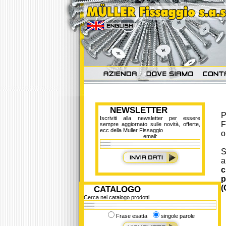
NEWSLETTER
P
Iscriviti alla newsletter per essere
F
sempre aggiornato sulle novità, offerte,
ecc della Muller Fissaggio
o
email:
S
a
c
p
(
CATALOGO
Cerca nel catalogo prodotti
Frase esatta
singole parole