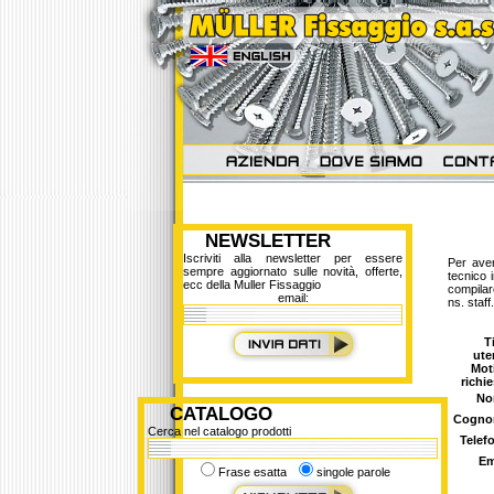
NEWSLETTER
Iscriviti alla newsletter per essere
Per aver
sempre aggiornato sulle novità, offerte,
tecnico i
ecc della Muller Fissaggio
compilare
email:
ns. staff.
T
ute
Mot
richie
No
CATALOGO
Cogn
Cerca nel catalogo prodotti
Telef
Em
Frase esatta
singole parole